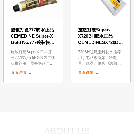
施敏打硬777胶水正品
施敏打硬Super-
CEMEDINE Super-X
X720BH胶水正品
Gold No.777袋装快速
CEMEDINESX720BH
固化胶粘剂5.5KG
小支白色膏状UL阻燃
施敏打硬SuperX Gold系
720BH阻燃密封胶水推荐
密封胶精密阻燃粘合剂
列777胶水5 5KG袋装专供
用于电路板例如：冷凝
200g
版推荐用于需要快速固化
器，线圈。绝缘电源和变
及初期强度需求的各种材
压器。密封电子元器件以
查看详情
查看详情
质表面，以及需要冷热循
防水。
环耐久性接着的各种部
位。
ABOUT US