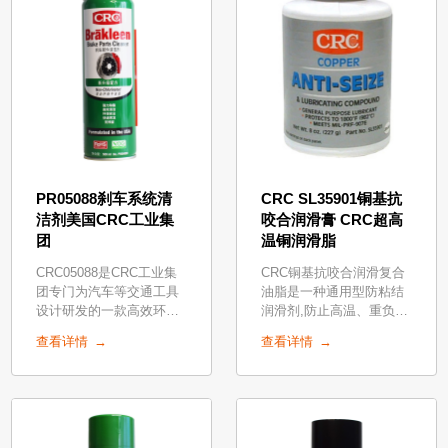
PR05088刹车系统清
CRC SL35901铜基抗
洁剂美国CRC工业集
咬合润滑膏 CRC超高
团
温铜润滑脂
CRC05088是CRC工业集
CRC铜基抗咬合润滑复合
团专门为汽车等交通工具
油脂是一种通用型防粘结
设计研发的一款高效环保
润滑剂,防止高温、重负
强力金属零部件清洗剂，
荷、振动和腐蚀引起的磨
查看详情
查看详情
可以迅速去除金属表面上
损和擦 伤。其独特配方使
的油污、油脂、油泥、金
得其质地光滑,细腻并呈一
属粉尘、积碳等污染物。
般的铜颜色
快速挥发、无残留，是
CFCs