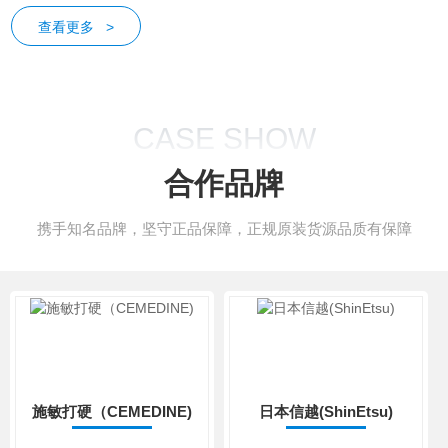
品牌正规授权，主营乐泰、道康宁、信越、CRC、迈图、施敏打
查看更多 >
硬等一线品牌胶粘剂、螺纹锁固剂、灌封胶、三防漆、高温润滑
脂、工业清洗剂、脱模剂等全系列产品，在售 SKU 超 1200 余
种。自建 2800㎡标准化仓储中心，千万级常备库存，常规货品
CASE SHOW
现货率达 93%，珠三角订单...
合作品牌
携手知名品牌，坚守正品保障，正规原装货源品质有保障
施敏打硬（CEMEDINE)
日本信越(ShinEtsu)