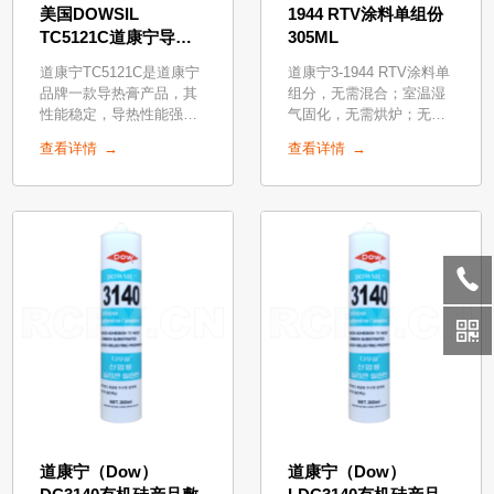
美国DOWSIL
1944 RTV涂料单组份
TC5121C道康宁导热
305ML
膏代理
道康宁TC5121C是道康宁
道康宁3-1944 RTV涂料单
品牌一款导热膏产品，其
组分，无需混合；室温湿
性能稳定，导热性能强，
气固化，无需烘炉；无溶
不易干，不渗油。道康宁
剂，无需通风。
查看详情
查看详情
TC5121C产品介绍：热传
导材料 导热硅脂·优异的
导热性能，具有低离油度
（趋向于0）；
道康宁（Dow）
道康宁（Dow）