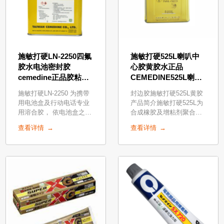
施敏打硬LN-2250四氟
施敏打硬525L喇叭中
胶水电池密封胶
心胶黄胶水正品
cemedine正品胶粘剂
CEMEDINE525L喇叭
LN2250电池盒防水黄
胶代理
施敏打硬LN-2250 为携带
封边胶施敏打硬525L黄胶
胶代理
用电池盒及行动电话专业
产品简介施敏打硬525L为
用溶合胶， 依电池盒之材
合成橡胶及增粘剂聚合之
质 纯PC 材质接着或PC
接著剂，针对扬声器铁
查看详情
查看详情
及ABS 混合材料所研发，
盆、弹波、垫圈研发改
溶接后不损其内部结构，
良，使品质更具稳定
接处点迅速溶合一体， 更
耐振动， 耐热性， 耐