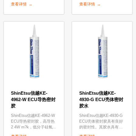
小②固定面的粘接力强③
1W m?k ②耐高低温
查看详情
查看详情
非固定面的剥离性好，返
-40℃～180℃ ③有粘接力
工便利。
(0 27Mpa 材质AL)
ShinEtsu信越KE-
ShinEtsu信越KE-
4962-W ECU导热密封
4930-G ECU壳体密封
胶
胶水
ShinEtsu信越KE-4962-W
ShinEtsu信越KE-4930-G
ECU导热密封胶，高导热
ECU壳体密封胶具有良好
2 4W m?k，低分子硅氧烷
的密封性。其胶水具有固
减低型，具有较低的挥
化快，无需加热，对ECU