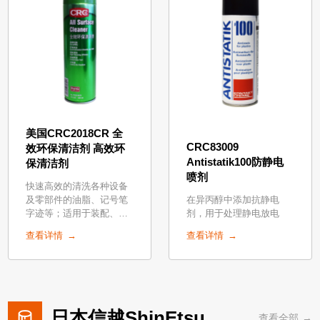
美国CRC2018CR 全
CRC83009
效环保清洁剂 高效环
Antistatik100防静电
保清洁剂
喷剂
快速高效的清洗各种设备
及零部件的油脂、记号笔
在异丙醇中添加抗静电
字迹等；适用于装配、表
剂，用于处理静电放电
面处理、粘接、涂漆等各
查看详情
查看详情
种工艺前的清洗。快速挥
发、无残留，是CFCs、含
氯溶剂的安全替代品，可
广泛应用于轨道
日本信越ShinEtsu
查看全部